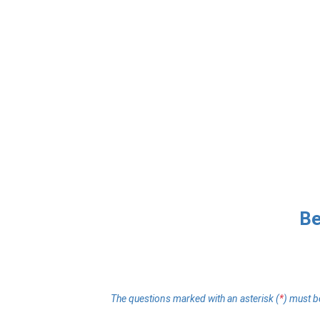
Skip to main content
Be
The questions marked with an asterisk (
*
) must 